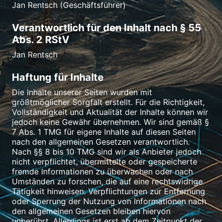
Jan Rentsch (Geschäftsführer)
Verantwortlich für den Inhalt nach § 55
Abs. 2 RStV
Jan Rentsch
Haftung für Inhalte
Die Inhalte unserer Seiten wurden mit
größtmöglicher Sorgfalt erstellt. Für die Richtigkeit,
Vollständigkeit und Aktualität der Inhalte können wir
jedoch keine Gewähr übernehmen. Wir sind gemäß §
7 Abs. 1 TMG für eigene Inhalte auf diesen Seiten
nach den allgemeinen Gesetzen verantwortlich.
Nach §§ 8 bis 10 TMG sind wir als Anbieter jedoch
nicht verpflichtet, übermittelte oder gespeicherte
fremde Informationen zu überwachen oder nach
Umständen zu forschen, die auf eine rechtswidrige
Tätigkeit hinweisen. Verpflichtungen zur Entfernung
oder Sperrung der Nutzung von Informationen nach
den allgemeinen Gesetzen bleiben hiervon
unberührt. Allerdings ist erst ab dem Zeitpunkt der